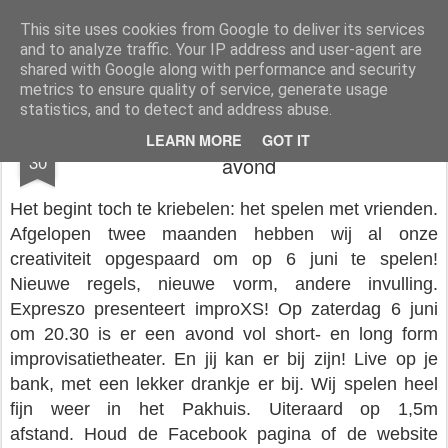
Expreszo Theatersport
De leukste theatersportgroep in Hoorn
This site uses cookies from Google to deliver its services
and to analyze traffic. Your IP address and user-agent are
Pages
shared with Google along with performance and security
metrics to ensure quality of service, generate usage
statistics, and to detect and address abuse.
improXS! Short- en longform improvisatie
MAY
LEARN MORE
GOT IT
30
avond
Het begint toch te kriebelen: het spelen met vrienden.
Afgelopen twee maanden hebben wij al onze
creativiteit opgespaard om op 6 juni te spelen!
Nieuwe regels, nieuwe vorm, andere invulling.
Expreszo presenteert improXS!
Op zaterdag 6 juni
om 20.30 is er een avond vol short- en long form
improvisatietheater. En jij kan er bij zijn! Live op je
bank, met een lekker drankje er bij. Wij spelen heel
fijn weer in het Pakhuis.
Uiteraard op 1,5m
afstand.
Houd de Facebook pagina of de website