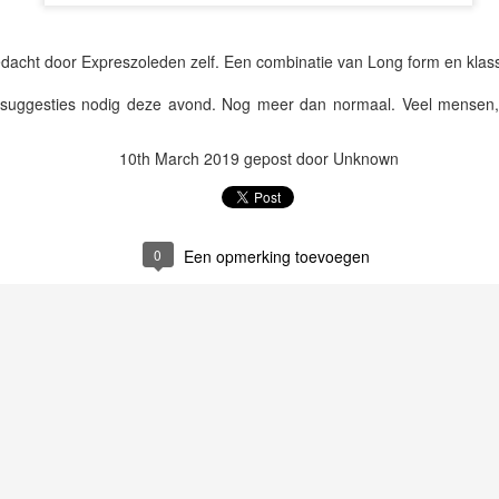
dacht door Expreszoleden zelf. Een combinatie van Long form en klas
r het spits afbijten met een prachtige longform over het wel en wee i
vonden en biechten verleden tijd werd.
 suggesties nodig deze avond. Nog meer dan normaal. Veel mensen, 
10th March 2019
gepost door Unknown
0
Een opmerking toevoegen
ens zelf aan de slag met echo's op de thema's ontkenning, marketi
s met schoenlepels.