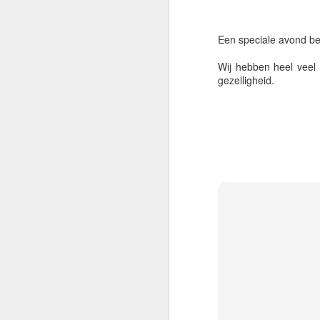
Een speciale avond be
Vervolgens mocht Papave
generaties elkaar weer 
Wij hebben heel veel
gezelligheid.
Expreszo mocht vervolg
olifanten werden en iet