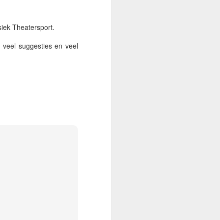
siek Theatersport.
n café Bruintje, waar de
veel suggesties en veel
ng en lef, waar leeuwen