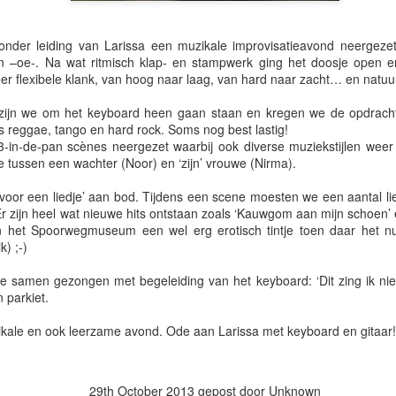
der leiding van Larissa een muzikale improvisatieavond neergez
r het spits afbijten met een prachtige longform over het wel en wee i
 –oe-. Na wat ritmisch klap- en stampwerk ging het doosje open 
vonden en biechten verleden tijd werd.
er flexibele klank, van hoog naar laag, van hard naar zacht… en natuu
ijn we om het keyboard heen gaan staan en kregen we de opdracht d
 reggae, tango en hard rock. Soms nog best lastig!
3-in-de-pan scènes neergezet waarbij ook diverse muziekstijlen we
 tussen een wachter (Noor) en ‘zijn’ vrouwe (Nirma).
 voor een liedje’ aan bod. Tijdens een scene moesten we een aantal li
r zijn heel wat nieuwe hits ontstaan zoals ‘Kauwgom aan mijn schoen’ en 
 het Spoorwegmuseum een wel erg erotisch tintje toen daar het 
) ;-)
e samen gezongen met begeleiding van het keyboard: ‘Dit zing ik niet’,
n parkiet.
ens zelf aan de slag met echo's op de thema's ontkenning, marketi
kale en ook leerzame avond. Ode aan Larissa met keyboard en gitaar!
s met schoenlepels.
29th October 2013
gepost door Unknown