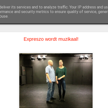
eliver its services and to analyze traffic. Your IP address and u
atersportgroep in Hoorn
ormance and security metrics to ensure quality of service, gene
buse.
oto's
Huur ons in
Contact
ImproXL was weer een feestje!
Expreszo wordt muzikaal!
 juni, was het dan weer zover: ImproXL barstte los! Eerst werd er 
ng the Scéne van Beetgaar en Finding the game van Factor 2