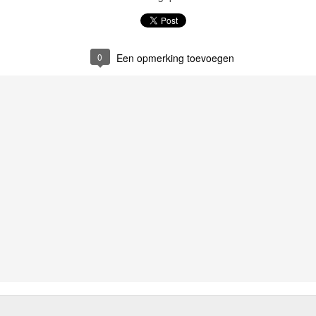
0
Een opmerking toevoegen
e vervolgens de ondergang van de Kruidvat, bij de Etos. Het werd een 