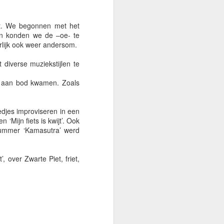
et. We begonnen met het
n café Bruintje, waar de
en konden we de –oe- te
rlijk ook weer andersom.
iverse muziekstijlen te
er aan bod kwamen. Zoals
edjes improviseren in een
‘Mijn fiets is kwijt’. Ook
nummer ‘Kamasutra’ werd
 over Zwarte Piet, friet,
ng en lef, waar leeuwen