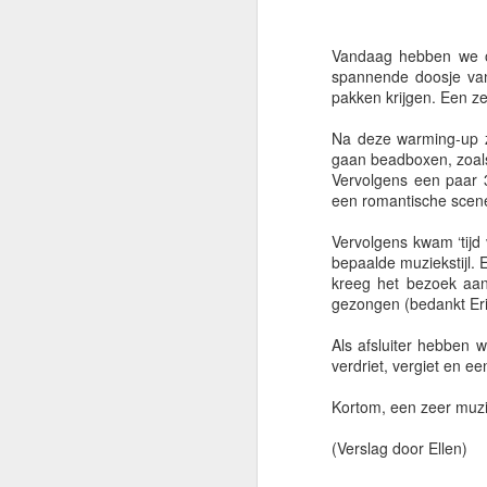
Vandaag hebben we on
Vervolgens mocht Papave
spannende doosje van
generaties elkaar weer 
pakken krijgen. Een ze
Na deze warming-up z
gaan beadboxen, zoals
Vervolgens een paar 
een romantische scene
Vervolgens kwam ‘tijd
bepaalde muziekstijl. E
kreeg het bezoek aan
gezongen (bedankt Erik
Als afsluiter hebben w
verdriet, vergiet en ee
Expreszo mocht vervolg
Kortom, een zeer muzi
olifanten werden en iet
(Verslag door Ellen)