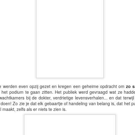
enis van het Hoornse café Swaf (Soif) tot leven, en hoe! Onderduikers
leef de generaties bespaard.
e werden even opzij gezet en kregen een geheime opdracht om
zo s
p het podium te gaan zitten. Het publiek werd gevraagd wat ze hadd
 wachtkamers bij de dokter, verdrietige levensverhalen... en dat terwi
en! Zo zie je dat elk gebaartje of handeling van belang is, dat het p
 maakt, zelfs als er niets te zien is.