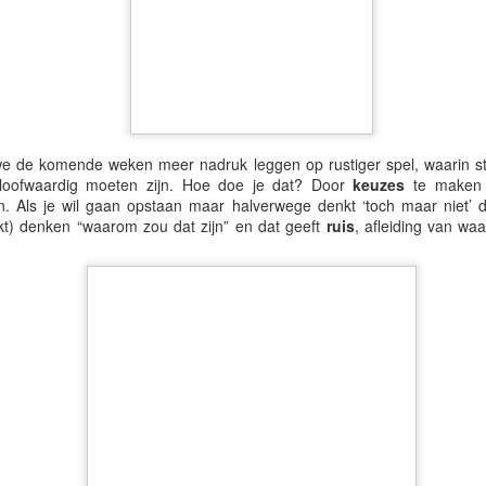
r het spits afbijten met een prachtige longform over het wel en wee i
vonden en biechten verleden tijd werd.
we de komende weken meer nadruk leggen op rustiger spel, waarin st
eloofwaardig moeten zijn. Hoe doe je dat? Door
keuzes
te maken 
. Als je wil gaan opstaan maar halverwege denkt ‘toch maar niet’ d
kt) denken “waarom zou dat zijn” en dat geeft
ruis
, afleiding van wa
ens zelf aan de slag met echo's op de thema's ontkenning, marketi
s met schoenlepels.