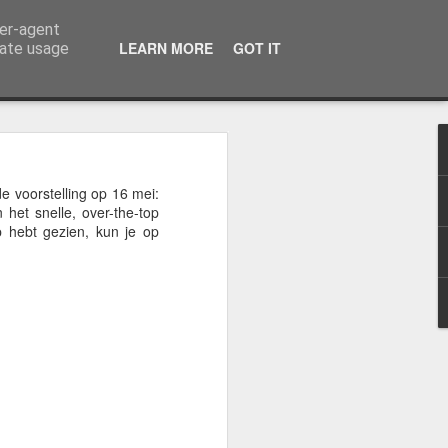
ser-agent
LEARN MORE
GOT IT
rate usage
enthousiast deelgenomen
 voorstelling op 16 mei:
het snelle, over-the-top
p hebt gezien, kun je op