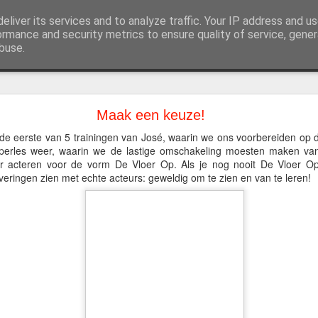
eliver its services and to analyze traffic. Your IP address and u
atersportgroep in Hoorn
ormance and security metrics to ensure quality of service, gene
buse.
oto's
Huur ons in
Contact
ImproXL was weer een feestje!
Maak een keuze!
 juni, was het dan weer zover: ImproXL barstte los! Eerst werd er 
e eerste van 5 trainingen van José, waarin we ons voorbereiden op de
ng the Scéne van Beetgaar en Finding the game van Factor 2
perles weer, waarin we de lastige omschakeling moesten maken van 
aar acteren voor de vorm De Vloer Op. Als je nog nooit De Vloer O
eringen zien met echte acteurs: geweldig om te zien en van te leren!