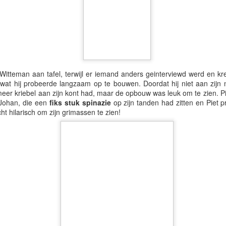
4th July 2025
gepost door
Expreszo op Instagram
Witteman aan tafel, terwijl er iemand anders geinterviewd werd en kr
 wat hij probeerde langzaam op te bouwen. Doordat hij niet aan zijn n
0
Een opmerking toevoegen
meer kriebel aan zijn kont had, maar de opbouw was leuk om te zien. Pi
 Johan, die een
fiks stuk spinazie
op zijn tanden had zitten en Piet 
cht hilarisch om zijn grimassen te zien!