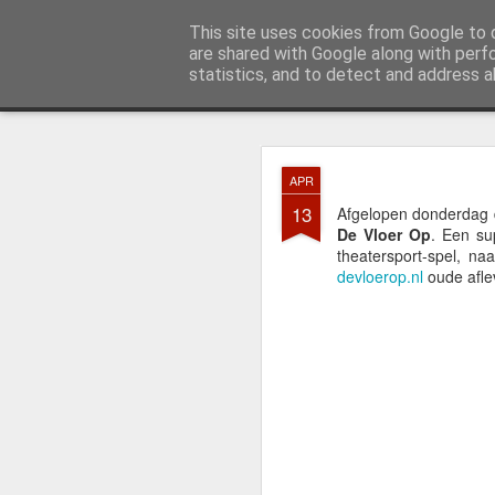
Expreszo Theatersport
This site uses cookies from Google to d
De leukste the
are shared with Google along with perf
statistics, and to detect and address a
Classic
Startpagina
Over Expreszo
Wat is theatersport?
F
JUL
APR
4
Afgelopen zaterdag, 28
13
Afgelopen donderdag d
aan de workshops Setti
De Vloer Op
. Een su
theatersport-spel, n
devloerop.nl
oude aflev