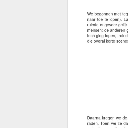
We begonnen met tegel
naar toe te lopen). 
ruimte ongeveer gelijk
mensen; de anderen gi
toch ging lopen, trok 
die overal korte scenes
Beetgaar vierd
Daarna kregen we de o
raden. Toen we ze daa