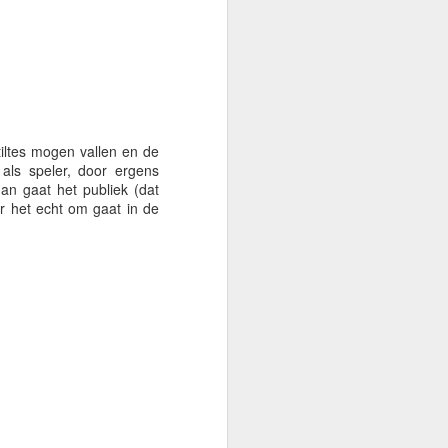
n café Bruintje, waar de
iltes mogen vallen en de
als speler, door ergens
an gaat het publiek (dat
ar het echt om gaat in de
ng en lef, waar leeuwen