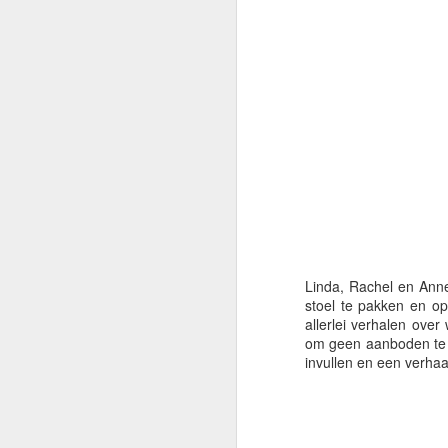
RIJP bracht de geschied
faillissementen, niets b
Linda, Rachel en Ann
stoel te pakken en o
allerlei verhalen over
om geen aanboden te do
invullen en een verhaal