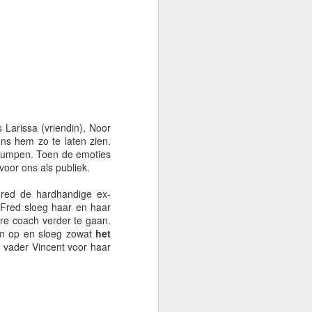
lessen en slangen, een
 Larissa (vriendin), Noor
ns hem zo te laten zien.
 dumpen. Toen de emoties
voor ons als publiek.
Fred de hardhandige ex-
 Fred sloeg haar en haar
re coach verder te gaan.
am op en sloeg zowat
het
vader Vincent voor haar
oor de aanwezigheid en