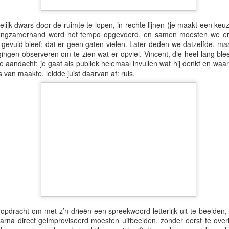
ijk dwars door de ruimte te lopen, in rechte lijnen (je maakt een ke
Langzamerhand werd het tempo opgevoerd, en samen moesten we er
 gevuld bleef; dat er geen gaten vielen. Later deden we datzelfde, ma
ngen observeren om te zien wat er opviel. Vincent, die heel lang blee
de aandacht: je gaat als publiek helemaal invullen wat hij denkt en waa
 van maakte, leidde juist daarvan af: ruis.
e vervolgens de ondergang van de Kruidvat, bij de Etos. Het werd een 
pdracht om met z’n drieën een spreekwoord letterlijk uit te beelden
rna direct geimproviseerd moesten uitbeelden, zonder eerst te overle