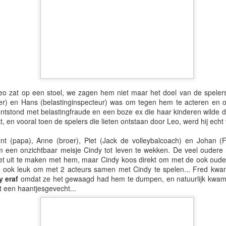
nd spannend afsluiten met moordlustige buurmannen, mysterieuze f
 stagiaires, bloedneuzen en plezier.
Leo zat op een stoel, we zagen hem niet maar het doel van de spelers
ner) en Hans (belastinginspecteur) was om tegen hem te acteren en o
ontstond met belastingfraude en een boze ex die haar kinderen wilde
 en vooral toen de spelers die lieten ontstaan door Leo, werd hij echt 
t (papa), Anne (broer), Piet (Jack de volleybalcoach) en Johan (
m een onzichtbaar meisje Cindy tot leven te wekken. De veel oudere
et uit te maken met hem, maar Cindy koos direkt om met de ook oude
r ook leuk om met 2 acteurs samen met Cindy te spelen... Fred kw
y eraf
omdat ze het gewaagd had hem te dumpen, en natuurlijk kwam 
t een haantjesgevecht...
n gezellige, inspirerende dag en willen iedereen hartelijk bedanken, v