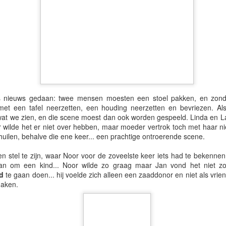
al aan Irena en Kim, die het grootste deel van de organisatie op zic
s nieuws gedaan: twee mensen moesten een stoel pakken, en zond
met een tafel neerzetten, een houding neerzetten en bevriezen. Al
wat we zien, en die scene moest dan ook worden gespeeld. Linda en 
r wilde het er niet over hebben, maar moeder vertrok toch met haar n
uilen, behalve die ene keer... een prachtige ontroerende scene.
n stel te zijn, waar Noor voor de zoveelste keer iets had te bekenne
aan om een kind... Noor wilde zo graag maar Jan vond het niet 
d
te gaan doen... hij voelde zich alleen een zaaddonor en niet als vri
aken.
Graag tot volgend jaar!!