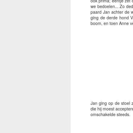
ook prima; eentje zet 
we bedoelen... Zo ded
paard Jan achter de 
ging de derde hond Vi
boom, en toen Anne ve
De ideale pizzaformu
De mannen van Broos gav
niet je p
Jan ging op de stoel
die hij moest accepter
omschakelde steeds.