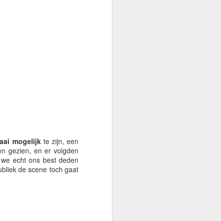
, drugs, geweld, honger,
aai mogelijk
te zijn, een
en gezien, en er volgden
jl we echt ons best deden
ubliek de scene toch gaat