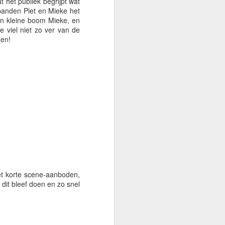
 het publiek begrijpt wat
spanden Piet en Mieke het
n kleine boom Mieke, en
 viel niet zo ver van de
oen!
pizza genoeg, en veel
, ook al is de vader dan
 die zoon?
t korte scene-aanboden,
dit bleef doen en zo snel