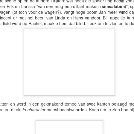
de scene op en de anderen kijken: wat heeft die speler nog nodig zodat
en Erik en Larissa “van een mug een olifant maken (
simsalabim
)”, 
wagen (of toch voor de wagen?), vangt hoge boom Jan meer wind da
ncent er met het been van Linda en Hans vandoor. Blij appeltje Anne
rliefd werd op Rachel, maakte hem dat blind. Leuk om te zien en te d
le (hoeveel pizza per persoon) blijkt nog niet gevonden, maar er was 
gezelligheid, tijdens het avondeten.
en wijze lessen, want wat kun je blij zijn als je eindelijk zwanger bent
artner, Wat kan IJwit hieraan bijdragen? En waarom is daar toch steeds
 zitten en werd in een gekmakend tempo van twee kanten belaagd me
en en direkt
in-character
moest beantwoorden. Knap om te zien hoe hij 