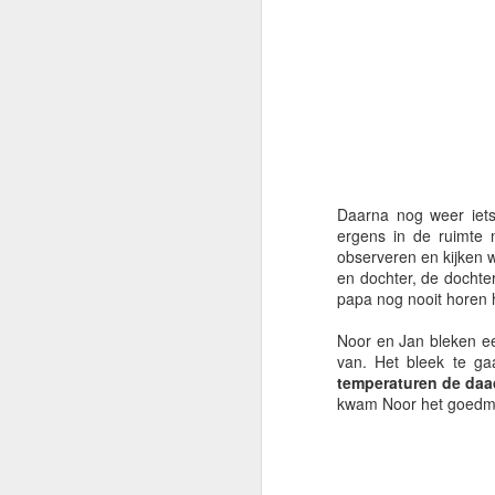
inzet, en helema
Daarna nog weer iet
ergens in de ruimte 
observeren en kijken 
en dochter, de dochte
papa nog nooit horen h
Noor en Jan bleken ee
van. Het bleek te g
temperaturen de daa
kwam Noor het goedm