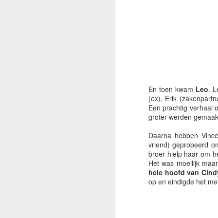
Factor 2 mocht de avo
CSI-setting en met veel
En toen kwam
Leo
. 
(ex), Erik (zakenpart
Een prachtig verhaal 
groter werden gemaakt,
Daarna hebben Vincen
vriend) geprobeerd o
broer hielp haar om h
Het was moeilijk maa
hele hoofd van Cind
op en eindigde het me
We kijken terug op ee