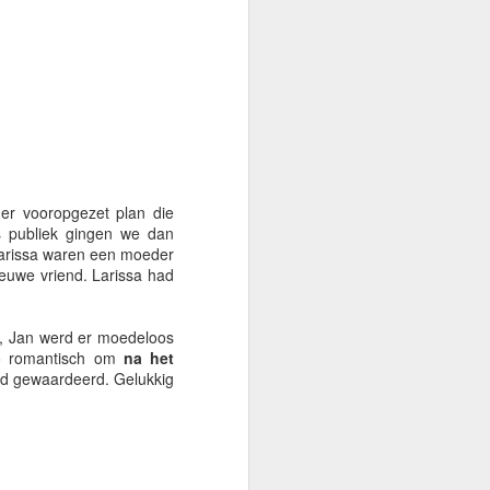
h hebben genomen.
er vooropgezet plan die
s publiek gingen we dan
Larissa waren een moeder
ieuwe vriend. Larissa had
n, Jan werd er moedeloos
zo romantisch om
na het
end gewaardeerd. Gelukkig