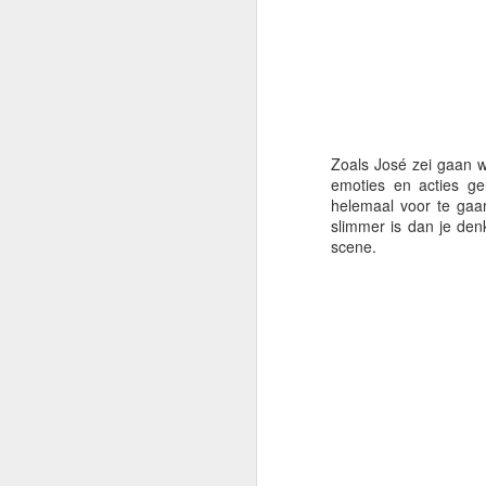
Vervolgens mocht Papave
generaties elkaar weer 
Zoals José zei gaan 
emoties en acties g
helemaal voor te gaan
slimmer is dan je den
scene.
Expreszo mocht vervolg
olifanten werden en iet