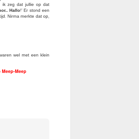
 ik zeg dat jullie op dat
nor.. Hallo
!’
Er stond een
tijd. Nirma merkte dat op,
pizza genoeg, en veel
, ook al is de vader dan
waren wel met een klein
 die zoon?
p Meep-Meep