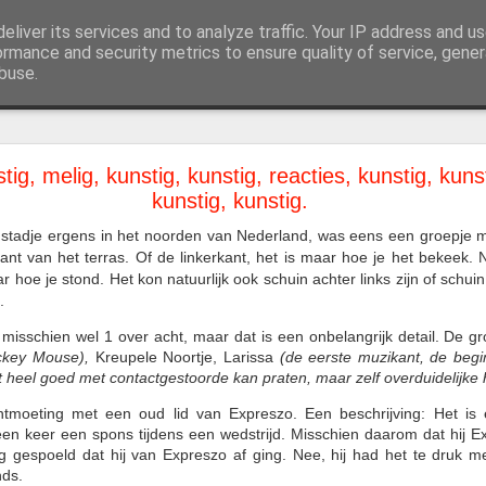
eliver its services and to analyze traffic. Your IP address and u
atersportgroep in Hoorn
ormance and security metrics to ensure quality of service, gene
buse.
oto's
Huur ons in
Contact
ImproXL was weer een feestje!
tig, melig, kunstig, kunstig, reacties, kunstig, kunsti
kunstig, kunstig.
 juni, was het dan weer zover: ImproXL barstte los! Eerst werd er 
ng the Scéne van Beetgaar en Finding the game van Factor 2
 stadje ergens in het noorden van N
ederland, was eens een groepje 
nt van het terras. Of de linkerkant, het is maar hoe je het bekeek. N
r hoe je stond. Het kon natuurlijk ook schuin achter links zijn of schuin
.
 misschien wel 1 over acht, maar dat is een onbelangrijk detail. De g
key Mouse),
Kreu
pele Noortje, Larissa
(de eerste muzikant, de begi
t heel goed met contactgestoorde kan praten, maar zelf overduidelijke h
tmoeting met een oud lid van Ex
preszo. Een beschrijving: Het is 
een keer een spons tijdens een wedstrijd. Misschien daarom dat hij Ex
g gespoeld dat hij van Expreszo af ging. Nee, hij had het te druk me
nds.