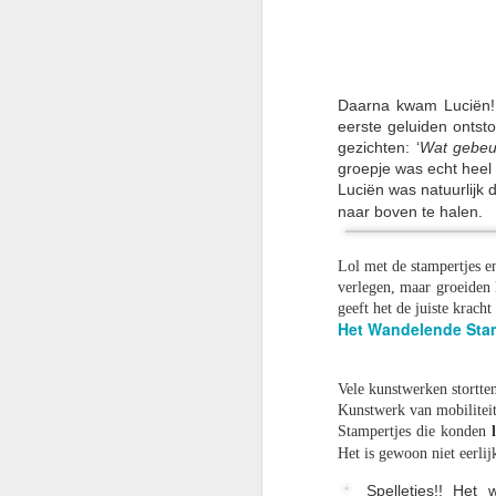
Daarna kwam Luciën! 
eerste geluiden ontst
gezichte
n: ‘
Wat gebeu
groepje was echt heel 
Luciën was natuurlijk
naar boven te halen.
Lol met de stampertjes e
Beetgaar vierd
verlegen, maar groeiden
geeft het de juiste krach
Het Wandelende Stam
Vele kunstwerken stortte
Kunstwerk van mobiliteit
Stampertjes die konden
Het is gewoon niet eerlijk
Spelletjes!! Het