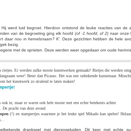
Hij werd luid begroet. Hierdoor ontstond de leuke reacties van de 
onden van de begroeting ging elk hoofd
(of -1 hoofd, of 2)
naar onze k
rt daar nou in hemelsnaam? K’
. Deze gezichten hebben de hele avo
gek bezig.
 degene met de sprieten. Deze werden weer opgedaan om oude herinn
n rietjes. Er werden zulke mooie kunstwerken gemaakt! Rietjes die werden omg
e vervolgens de ondergang van de Kruidvat, bij de Etos. Het werd een 
 langzaam weer! Beter dan
Picasso.
Het was een onbekende kunstenaar. Misschie
t om het kunstwerk zo stralend te laten maken!
pertje!
n ook in, maar er waren ook hele mooie met een echte betekenis achter.
. De pracht van deze avond.
lopen
(!) en stampertjes waarmee je het leuke spel Mikado kan spelen! Helaas
...
 welbekende dranksp
el met dierengeluiden. Dit keer met echte su