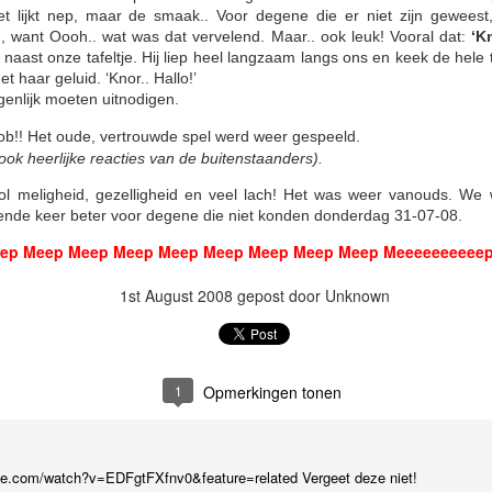
 Het lijkt nep, maar de smaak.. Voor degene die er niet zijn geweest,
 want Oooh.. wat was dat vervelend.
Maar.. ook leuk! Vooral dat:
‘K
naast onze tafeltje. Hij liep heel langzaam langs ons en keek de hele 
 haar geluid. ‘Knor.. Hallo!’
nlijk moeten uitnodigen.
le (hoeveel pizza per persoon) blijkt nog niet gevonden, maar er was 
bob!!
Het oude, vertrouwde spel werd weer gespeeld.
gezelligheid, tijdens het avondeten.
ook heerlijke reacties van de buitenstaanders).
en wijze lessen, want wat kun je blij zijn als je eindelijk zwanger bent
l meligheid, gezelligheid en veel lach! Het was weer vanouds. We 
artner, Wat kan IJwit hieraan bijdragen? En waarom is daar toch steeds
ende keer beter voor degene die niet konden donderdag 31-07-08.
ep Meep Meep Meep Meep Meep Meep Meep Meep Meeeeeeeeee
1st August 2008
gepost door Unknown
1
Opmerkingen tonen
ube.com/watch?v=EDFgtFXfnv0&feature=related Vergeet deze niet!