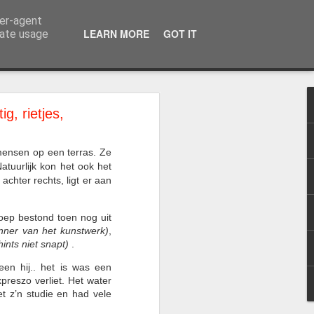
ser-agent
LEARN MORE
GOT IT
rate usage
g, rietjes,
enthousiast deelgenomen
mensen op een terras. Ze
atuurlijk kon het ook het
 achter rechts, ligt er aan
roep bestond toen nog uit
nner van het kunstwerk)
,
ints niet snapt)
.
een hij.. het is was een
preszo verliet. Het water
t z’n studie en had vele