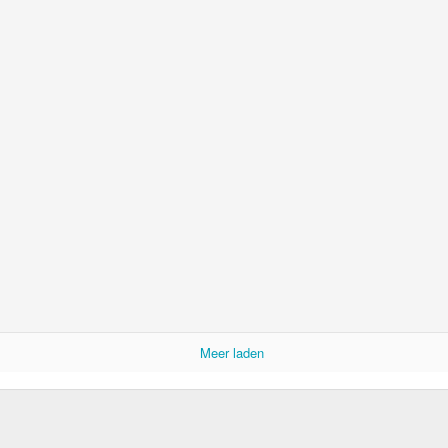
enis van het Hoornse café Swaf (Soif) tot leven, en hoe! Onderduikers
leef de generaties bespaard.
Meer laden