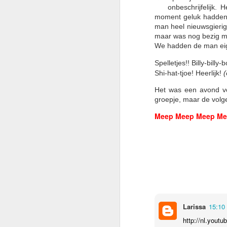
onbeschrijfelijk.
moment geluk hadden,
man heel nieuwsgierig 
maar was nog bezig met
We hadden de man eige
De ideale pizzaformu
Spelletjes!! Billy-billy-
Shi-hat-tjoe! Heerlijk!
(
De mannen van Broos gav
Het was een avond vo
niet je p
groepje, maar de volg
Meep Meep Meep Me
Larissa
15:10
http://nl.yout