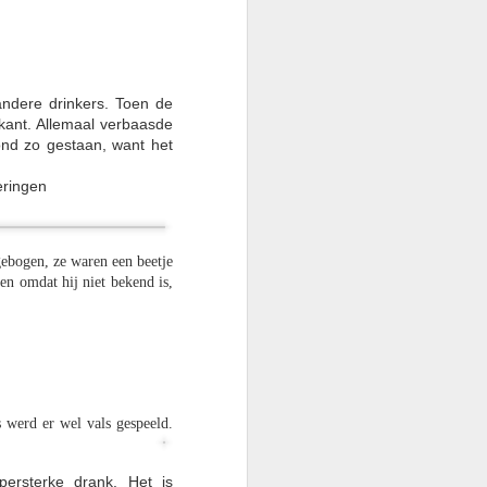
andere drinkers. Toen de
ant. Allemaal verbaasde
nd zo gestaan, want het
eringe
n
ebogen, ze waren een beetje
komisch geheel.
n omdat hij niet bekend is,
 werd er wel vals gespeeld.
persterke
drank. Het is