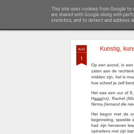
Expreszo Theatersport
This site uses cookies from Google to d
De leukste the
are shared with Google along with perf
statistics, and to detect and address a
Classic
Startpagina
Over Expreszo
Wat is theatersport?
F
JUL
Kunstig, kuns
AUG
4
Afgelopen zaterdag, 28
1
aan de workshops Setti
Op een avond, i
n een
zaten aan de rechterka
midden zijn, het is maa
hoe scheef je zelf bent
Het was een uur of 8,
H
aaa
(
ns)
, Rachel
(Mic
Nirma
(Iemand die nie
Het begon met de on
beginneling, speelde 
had zijn hersenen lee
optredens met zijn ba