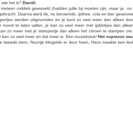
 wie het is?
Daniël.
 meteen roddels gewisseld
(hadden jullie bij moeten zijn, maar ja.. nu 
gebracht. Daarna werd de, nu beroemde, ijsthee, cola en bier geservee
r het spits afbijten met een prachtige longform over het wel en wee i
ertjes werden uitgevonden en je kunt zo veel meer dan alleen door 
vonden en biechten verleden tijd werd.
e mond te laten vallen, je kan zo veel meer met ijsblokjes dan alle
kan zo meer met je st
ampertje dan alleen het citroen te stampen om
e kan zo veel meer en dat meer is: Een muziekstuk!
Het expreszo mu
e tweede stem, Noortje klingelde er door heen, Hans maakte een leuk 
ens zelf aan de slag met echo's op de thema's ontkenning, marketi
s met schoenlepels.