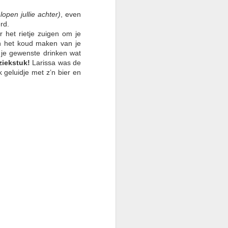
lopen jullie achter)
, even
rd.
n café Bruintje, waar de
het rietje z
uigen om je
en het koud maken van je
 je gewenste drinken wat
ziekstuk!
Larissa was de
geluidje met z’n bier en
ng en lef, waar leeuwen