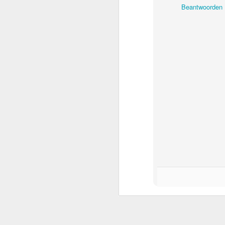
Beantwoorden
RIJP bracht de geschied
faillissementen, niets b