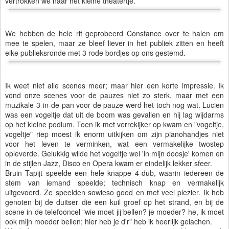
vertrokken we naar het kleine theatertje.
We hebben de hele rit geprobeerd Constance over te halen om
mee te spelen, maar ze bleef liever in het publiek zitten en heeft
elke publieksronde met 3 rode bordjes op ons gestemd.
Ik weet niet alle scenes meer; maar hier een korte impressie. Ik
vond onze scenes voor de pauzes niet zo sterk, maar met een
muzikale 3-in-de-pan voor de pauze werd het toch nog wat. Lucien
was een vogeltje dat uit de boom was gevallen en hij lag wijdarms
op het kleine podium. Toen ik met verrekijker op kwam en "vogeltje,
vogeltje" riep moest ik enorm uitkijken om zijn pianohandjes niet
voor het leven te verminken, wat een vermakelijke twostep
opleverde. Gelukkig wilde het vogeltje wel 'in mijn doosje' komen en
in de stijlen Jazz, Disco en Opera kwam er eindelijk lekker sfeer.
Bruin Tapijt speelde een hele knappe 4-dub, waarin iedereen de
stem van iemand speelde; technisch knap en vermakelijk
uitgevoerd. Ze speelden sowieso goed en met veel plezier. Ik heb
genoten bij de duitser die een kuil groef op het strand, en bij de
scene in de telefooncel "wie moet jij bellen? je moeder? he, ik moet
ook mijn moeder bellen; hier heb je d'r" heb ik heerlijk gelachen.