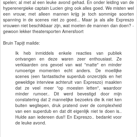
spelen; al met al een leuke avond gehad. En onder leiding van de
hyperenergieke captain Lucien ging ook alles goed. We misten wel
een vrouw; met alleen mannen krijg je toch sommige soorten
spanning in de scenes niet zo goed... Maar ja als alle Expreszo
vrouwen niet beschikbaar zijn, wat moeten de mannen dan doen? -
gewoon lekker theatersporten Amersfoort
Bruin Tapijt mailde:
Ik heb inmiddels enkele reacties van publiek
ontvangen en deze waren zeer enthousiast. Ze
verklaarden ons gevoel van wat "matte" en minder
rumoerige momenten echt anders. De moeilijke
scenes (een fantastische superdub onzerzijds en het
geweldige interview achteruit van Expreszo) maakten
dat ze veel meer "op moesten letten", waardoor
minder rumoer.. Dit werd bevestigd door mijn
constatering dat 2 mannelijke bezoekrs die ik niet ken
buiten wegliepen, druk pratend over de complexheid
van een superdub en dat dit eigenlijk niet te doen is..
Hulde aan iedereen dus!! En Expreszo.. bedankt voor
de leuke avond.