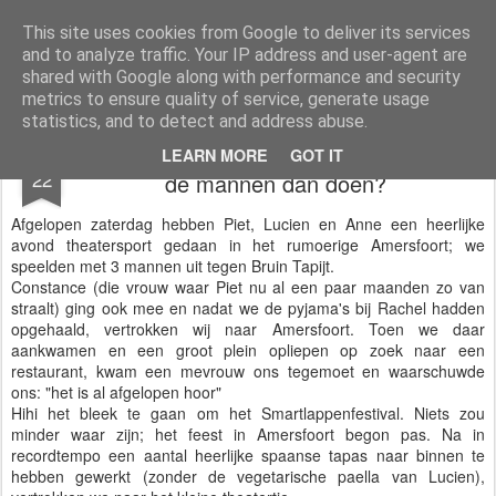
Expreszo Theatersport
De leukste theatersportgroep in Hoorn
This site uses cookies from Google to deliver its services
and to analyze traffic. Your IP address and user-agent are
Pages
shared with Google along with performance and security
metrics to ensure quality of service, generate usage
statistics, and to detect and address abuse.
Als de vrouwen van huis zijn, wat moeten
APR
LEARN MORE
GOT IT
22
de mannen dan doen?
Afgelopen zaterdag hebben Piet, Lucien en Anne een heerlijke
avond theatersport gedaan in het rumoerige Amersfoort; we
speelden met 3 mannen uit tegen Bruin Tapijt.
Constance (die vrouw waar Piet nu al een paar maanden zo van
straalt) ging ook mee en nadat we de pyjama's bij Rachel hadden
opgehaald, vertrokken wij naar Amersfoort. Toen we daar
aankwamen en een groot plein opliepen op zoek naar een
restaurant, kwam een mevrouw ons tegemoet en waarschuwde
ons: "het is al afgelopen hoor"
Hihi het bleek te gaan om het Smartlappenfestival. Niets zou
minder waar zijn; het feest in Amersfoort begon pas. Na in
recordtempo een aantal heerlijke spaanse tapas naar binnen te
hebben gewerkt (zonder de vegetarische paella van Lucien),