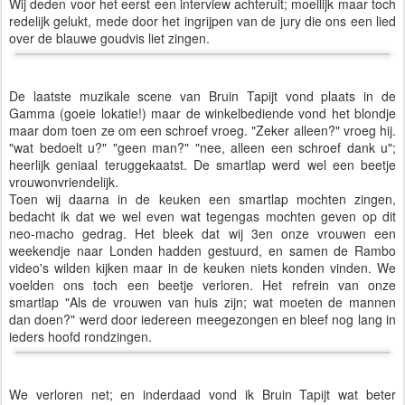
Wij deden voor het eerst een interview achteruit; moeilijk maar toch
redelijk gelukt, mede door het ingrijpen van de jury die ons een lied
over de blauwe goudvis liet zingen.
De laatste muzikale scene van Bruin Tapijt vond plaats in de
Gamma (goeie lokatie!) maar de winkelbediende vond het blondje
maar dom toen ze om een schroef vroeg. "Zeker alleen?" vroeg hij.
"wat bedoelt u?" "geen man?" "nee, alleen een schroef dank u";
heerlijk geniaal teruggekaatst. De smartlap werd wel een beetje
vrouwonvriendelijk.
Toen wij daarna in de keuken een smartlap mochten zingen,
bedacht ik dat we wel even wat tegengas mochten geven op dit
neo-macho gedrag. Het bleek dat wij 3en onze vrouwen een
weekendje naar Londen hadden gestuurd, en samen de Rambo
video's wilden kijken maar in de keuken niets konden vinden. We
voelden ons toch een beetje verloren. Het refrein van onze
smartlap "Als de vrouwen van huis zijn; wat moeten de mannen
dan doen?" werd door iedereen meegezongen en bleef nog lang in
ieders hoofd rondzingen.
We verloren net; en inderdaad vond ik Bruin Tapijt wat beter