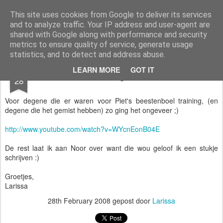
Expreszo Theatersport
De leukste theatersportgroep in Hoorn
This site uses cookies from Google to deliver its services
and to analyze traffic. Your IP address and user-agent are
Pages
shared with Google along with performance and security
metrics to ensure quality of service, generate usage
statistics, and to detect and address abuse.
FEB
LEARN MORE
GOT IT
Evil giraffe
28
Voor degene die er waren voor Piet's beestenboel training, (en
degene die het gemist hebben) zo ging het ongeveer ;)
http://www.youtube.com/watch?v=WYcnEonB04E
De rest laat ik aan Noor over want die wou geloof ik een stukje
schrijven :)
Groetjes,
Larissa
28th February 2008
gepost door
Larissa