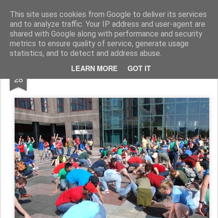
Expreszo Theatersport
De leukste theatersportgroep in Hoorn
This site uses cookies from Google to deliver its services
and to analyze traffic. Your IP address and user-agent are
Pages
shared with Google along with performance and security
metrics to ensure quality of service, generate usage
statistics, and to detect and address abuse.
AUG
LEARN MORE
GOT IT
MP3
28