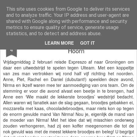
Expreszo Theatersport
De leukste theatersportgroep in Hoorn
This site uses cookies from Google to deliver its services
and to analyze traffic. Your IP address and user-agent are
Pages
shared with Google along with performance and security
metrics to ensure quality of service, generate usage
statistics, and to detect and address abuse.
Wedstrijd Ulteam Groningen- Expreszo
FEB
LEARN MORE
GOT IT
4
Hoorn
Vrijdagmiddag 2 februari reisde Expreszo af naar Groningen om
daar een uitwedstrijd te spelen tegen Ulteam. Met een koppeltje
van zes man vertrokken wij rond half vijf richting het noorden.
Anne, Piet, Rachel en Daniel (dubutant!) speelden deze avond,
Nirma en ikzelf waren mee ter aanmoediging van ons team. Om de
stemming er voor die avond alvast een beetje in te brengen, had
Anne een ‘Wie maakt de lekkerste broodjes’ wedstrijd bedacht.
Allen waren wij fanatiek aan de slag gegaan, broodjes gebakken ei,
mozzarella met kaas, chocoladebroodjes, maar niets kon op tegen
de enorm gevulde mand Van Nirma! Nou je, eigenlijk de mand van
de moeder van Nirma! Met het idee dat wij misschien onderweg
zouden verhongeren, had zij een koffer meegenomen die tot de
nok gevuld was met de meest lekkere broodjes en beleg! U begrijpt