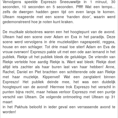
Vervolgens speelde Expreszo Sneeuwwitje in 1 minuut, 30
seconden, 10 seconden en 5 seconden. Pffff! Wat een tempo...
zelfs de dwergen hadden geen tijd om even langs te komen.
Ulteam reageerde met een scene ‘handen door’, waarin werd
gedemonstreerd hoe je noten kunt kraken.
De muzikale slotscènes waren een het hoogtepunt van de avond.
Ulteam had een scene over Adam en Eva in het paradijs. Deze
scene werd vervolgens in drie muziekstijlen nagespeeld, reggea,
house en een schlager. Tot drie maal toe stierf Adam en Eva de
vrouw overwon! Expreszo pakte uit met een ode aan iemand in het
publiek. Riekje uit het publiek bleek de gelukkige. De vriendin van
Riekje vertelde hoe aardig Riekje is. Want wat bleek: Riekje doet
altijd iets zachter als haar buren last van haar hebben! Anne,
Rachel, Daniel en Piet brachten een schitterende ode aan Riekje
met haar muziekje. Kippenvel! Wat een zangtalent binnen
Expreszo! Het publiek deinde mee, het was een duidelijk
hoogtepunt van de avond! Hiermee trok Expreszo het verschil in
punten bijna recht, maar helaas verloor Expreszo met een puntje
verschil van Ulteam. De volgende ontmoeting met Ulteam op 31
maart
in het Pakhuis beloofd in ieder geval een verrassende avond te
worden!