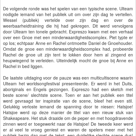
De volgende ronde was het spelen van een typische scene. Ulteam
nodigde iemand van het publiek uit om over zijn dag te vertellen.
Wessel (publiek) vertelde over zijn dag en over de
weerbaarheidtraining die hij had gekregen. Dit werd vervolgens
door Ulteam ten tonele gebracht. Expreszo kwam met een verhaal
over een Gnoe met een minderwaardigheidscomplex. Piet typte er
op los; echtpaar Anne en Rachel ontmoette Daniel de Gnoehouder.
Omdat de gnoe een minderwaardigheidscomplex had, probeerde
Rachel de gnoe uit zijn tent te lokken door hem al zingend en
heupwiegend te verleiden. Uiteindelijk mocht de gnoe bij Anne en
Rachel in bed liggen.
De laatste uitdaging voor de pauze was een multicultiscene waarin
Ulteam het worldsongfestival presenteerde. Er werd in het Duits,
aboriginals en Engels gezongen. Expreszo had een sketch met
beste scene/ slechtste scene. Toen er aan het publiek een titel
werd gevraagd ter inspiratie van de scene, bleef het even stil.
Gelukkig verloste iemand de spanning door te niesen: Hatsjoe!
Hatsjoe werd op deze manier de titel van een nieuw stuk van
Shakeapeare. Het stuk draaide om de peper en met hoogdravende
zinnen werd er toegewerkt naar de Hatsjoe! De tweede keer werd
er al veel te vroeg geniest en waren de spelers meer met het
publiek bezig dan met de tekst, een duidelijke slechte scene dus!