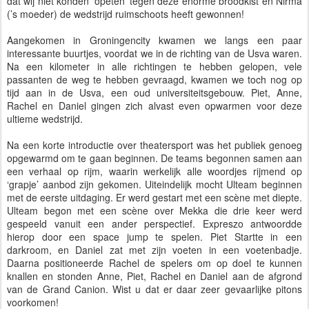
dat wij niet konden ‘opeten’ tegen deze enorme broodkist en Nirma
(’s moeder) de wedstrijd ruimschoots heeft gewonnen!
Aangekomen in Groningencity kwamen we langs een paar
interessante buurtjes, voordat we in de richting van de Usva waren.
Na een kilometer in alle richtingen te hebben gelopen, vele
passanten de weg te hebben gevraagd, kwamen we toch nog op
tijd aan in de Usva, een oud universiteitsgebouw. Piet, Anne,
Rachel en Daniel gingen zich alvast even opwarmen voor deze
ultieme wedstrijd.
Na een korte introductie over theatersport was het publiek genoeg
opgewarmd om te gaan beginnen. De teams begonnen samen aan
een verhaal op rijm, waarin werkelijk alle woordjes rijmend op
‘grapje’ aanbod zijn gekomen. Uiteindelijk mocht Ulteam beginnen
met de eerste uitdaging. Er werd gestart met een scène met diepte.
Ulteam begon met een scène over Mekka die drie keer werd
gespeeld vanuit een ander perspectief. Expreszo antwoordde
hierop door een space jump te spelen. Piet Startte in een
darkroom, en Daniel zat met zijn voeten in een voetenbadje.
Daarna positioneerde Rachel de spelers om op doel te kunnen
knallen en stonden Anne, Piet, Rachel en Daniel aan de afgrond
van de Grand Canion. Wist u dat er daar zeer gevaarlijke pitons
voorkomen!