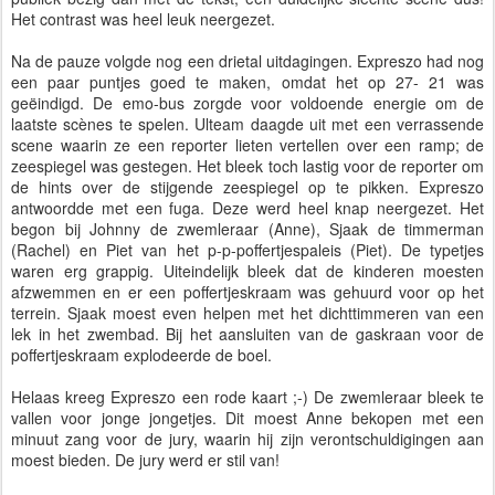
Het contrast was heel leuk neergezet.
Na de pauze volgde nog een drietal uitdagingen. Expreszo had nog
een paar puntjes goed te maken, omdat het op 27- 21 was
geëindigd. De emo-bus zorgde voor voldoende energie om de
laatste scènes te spelen. Ulteam daagde uit met een verrassende
scene waarin ze een reporter lieten vertellen over een ramp; de
zeespiegel was gestegen. Het bleek toch lastig voor de reporter om
de hints over de stijgende zeespiegel op te pikken. Expreszo
antwoordde met een fuga. Deze werd heel knap neergezet. Het
begon bij Johnny de zwemleraar (Anne), Sjaak de timmerman
(Rachel) en Piet van het p-p-poffertjespaleis (Piet). De typetjes
waren erg grappig. Uiteindelijk bleek dat de kinderen moesten
afzwemmen en er een poffertjeskraam was gehuurd voor op het
terrein. Sjaak moest even helpen met het dichttimmeren van een
lek in het zwembad. Bij het aansluiten van de gaskraan voor de
poffertjeskraam explodeerde de boel.
Helaas kreeg Expreszo een rode kaart ;-) De zwemleraar bleek te
vallen voor jonge jongetjes. Dit moest Anne bekopen met een
minuut zang voor de jury, waarin hij zijn verontschuldigingen aan
moest bieden. De jury werd er stil van!